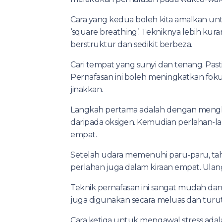
Cara yang kedua boleh kita amalkan un
‘square breathing’. Tekniknya lebih ku
berstruktur dan sedikit berbeza.
Cari tempat yang sunyi dan tenang. Past
Pernafasan ini boleh meningkatkan fok
jinakkan.
Langkah pertama adalah dengan meng
daripada oksigen. Kemudian perlahan-lah
empat.
Setelah udara memenuhi paru-paru, tah
perlahan juga dalam kiraan empat. Ulang 
Teknik pernafasan ini sangat mudah dan
juga digunakan secara meluas dan turut
Cara ketiga untuk mengawal stress adal