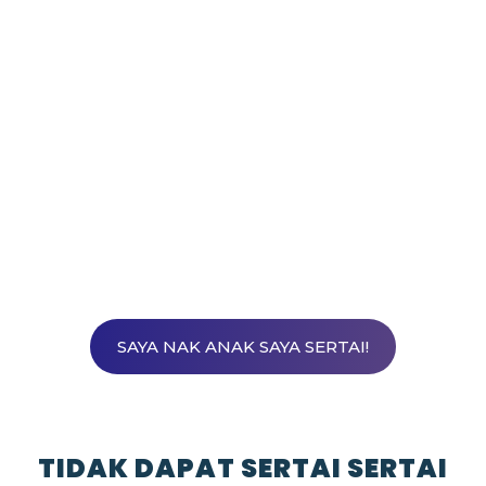
Support group
Workbook
Class recording
12 SPM Essay samples
33 phrases you can use in
Speaking
POPULAR
SAYA NAK ANAK SAYA SERTAI!
TIDAK DAPAT SERTAI SERTAI