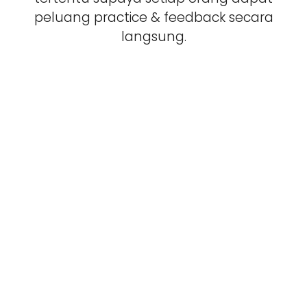
peluang practice & feedback secara
langsung.
Basic
RM
69
Workshop ticket
Support group
Workbook
Premium
RM
79
Workshop ticket​