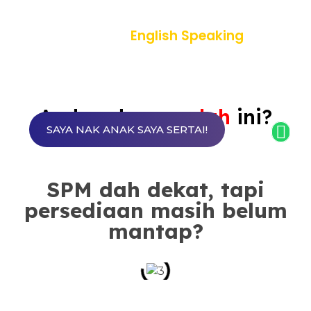
SPM Dah Dekat,
English Speaking
Masih
Belum Mantap
Anda ada
masalah
ini?​
SAYA NAK ANAK SAYA SERTAI!
SPM dah dekat, tapi
persediaan masih belum
mantap?