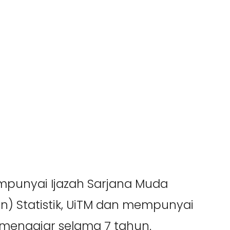
Sijil Penyertaan
Progress report
DAFTAR
mpunyai Ijazah Sarjana Muda
an) Statistik, UiTM dan mempunyai
engajar selama 7 tahun.