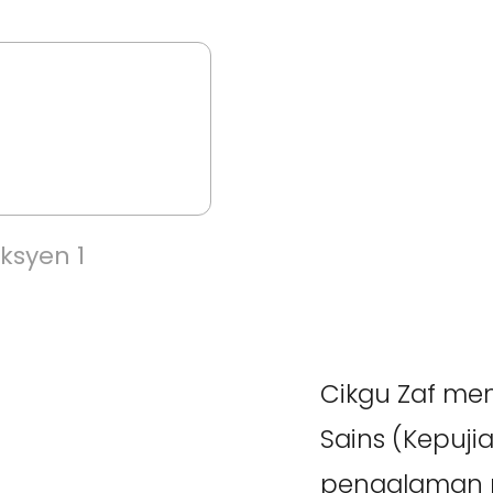
ksyen 1
Cikgu Zaf me
Sains (Kepuji
pengalaman m