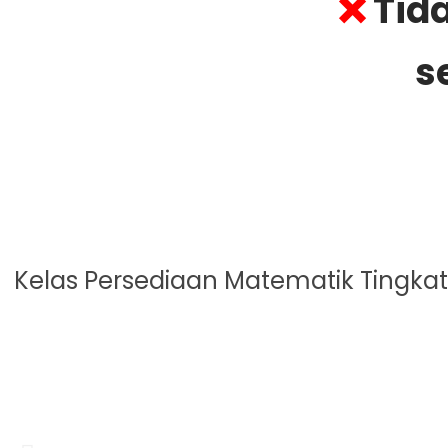
❌
Tid
s
Kelas Persediaan Matematik Tingk