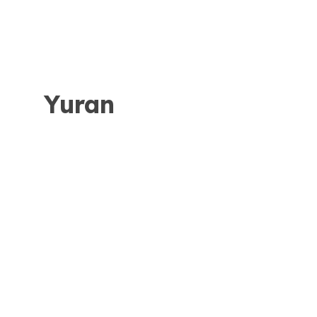
Yuran
Kadar Yuran
1 pax
150
RM
6 sesi kelas