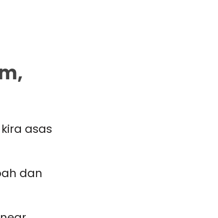
am,
kira asas
bah dan
near.