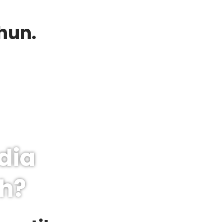
ahun.
dia
h?