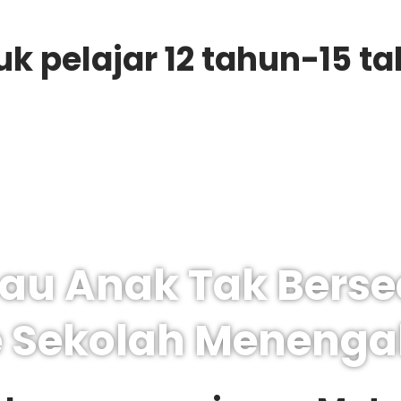
k pelajar 12 tahun-15 t
sau Anak Tak Berse
e Sekolah Menenga