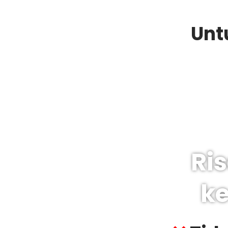
Untu
Ri
k